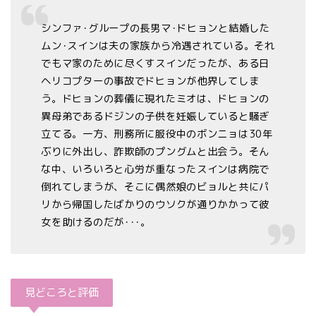
シンファ･グループの長男マ･ドヒョンと結婚した
ムン･スインは夫の家族から冷遇されている。それ
でもマ家のために尽くすスインだったが、ある日
ヘリコプターの事故でドヒョンが他界してしま
う。ドヒョンの葬儀に現れたミオは、ドヒョンの
異母弟であるドジンの子供を妊娠していると騒ぎ
立てる。一方、刑務所に服役中のボンニョは30年
ぶりに外出し、詐欺師のプングムと出会う。そん
な中、いろいろと心労が重なったスインは病院で
倒れてしまうが、そこに偶然娘のビョルと共にパ
リから帰国したばかりのウソクが通りかかって彼
女を助けるのだが･･･。
見どころと評価