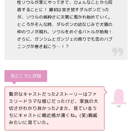
性ソウルが家にやってきて、ひょんなことから同
居することに！ 最初は突き放すダルボンだった
が、ソウルの純粋さに次第に惹かれ始めていく。
ところがそんな時、ダルボンの幼なじみで犬猿の
仲のウノが現れ、ソウルをめぐるバトルが勃発！
さらに、ガンシムとガンジェの周りでも恋のハプ
ニングが巻き起こり…！？
見どころと評価
贅沢なキャストだった♪ストーリーはファ
ミリードラマな感じだったけど、家族の大
A子
切さがわかり良かった♪また、見ているう
ちにキャストに親近感が湧くね。(笑)親戚
みたいに見ていた。