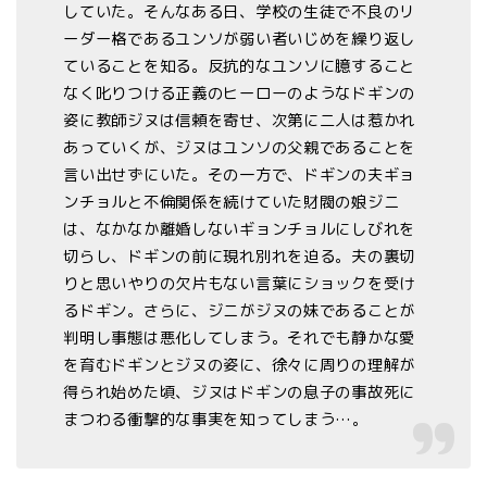
していた。そんなある日、学校の生徒で不良のリ
ーダー格であるユンソが弱い者いじめを繰り返し
ていることを知る。反抗的なユンソに臆すること
なく叱りつける正義のヒーローのようなドギンの
姿に教師ジヌは信頼を寄せ、次第に二人は惹かれ
あっていくが、ジヌはユンソの父親であることを
言い出せずにいた。その一方で、ドギンの夫ギョ
ンチョルと不倫関係を続けていた財閥の娘ジニ
は、なかなか離婚しないギョンチョルにしびれを
切らし、ドギンの前に現れ別れを迫る。夫の裏切
りと思いやりの欠片もない言葉にショックを受け
るドギン。さらに、ジニがジヌの妹であることが
判明し事態は悪化してしまう。それでも静かな愛
を育むドギンとジヌの姿に、徐々に周りの理解が
得られ始めた頃、ジヌはドギンの息子の事故死に
まつわる衝撃的な事実を知ってしまう…。